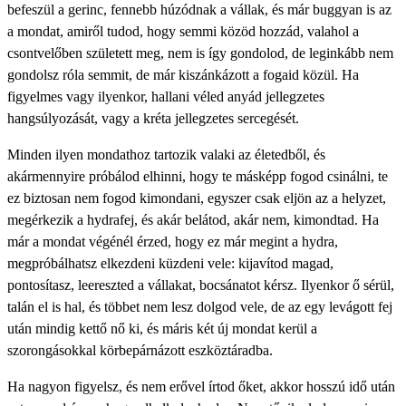
befeszül a gerinc, fennebb húzódnak a vállak, és már buggyan is az
a mondat, amiről tudod, hogy semmi közöd hozzád, valahol a
csontvelőben született meg, nem is így gondolod, de leginkább nem
gondolsz róla semmit, de már kiszánkázott a fogaid közül. Ha
figyelmes vagy ilyenkor, hallani véled anyád jellegzetes
hangsúlyozását, vagy a kréta jellegzetes sercegését.
Minden ilyen mondathoz tartozik valaki az életedből, és
akármennyire próbálod elhinni, hogy te másképp fogod csinálni, te
ez biztosan nem fogod kimondani, egyszer csak eljön az a helyzet,
megérkezik a hydrafej, és akár belátod, akár nem, kimondtad. Ha
már a mondat végénél érzed, hogy ez már megint a hydra,
megpróbálhatsz elkezdeni küzdeni vele: kijavítod magad,
pontosítasz, leereszted a vállakat, bocsánatot kérsz. Ilyenkor ő sérül,
talán el is hal, és többet nem lesz dolgod vele, de az egy levágott fej
után mindig kettő nő ki, és máris két új mondat kerül a
szorongásokkal körbepárnázott eszköztáradba.
Ha nagyon figyelsz, és nem erővel írtod őket, akkor hosszú idő után