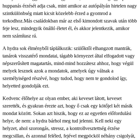
huppanás érzését adja csak, mint amikor az autópályán hirtelen nagy
szintkülönbség miatt kicsit közelebb érzed a gyomrod a
torkodhoz.Más családokban már az első kimondott szavak után több
feje lesz, mindegyik önálló életet él, és akkor jelentkezik, amikor
nem számítasz rá.
A hydra sok élményből táplálkozik: szülőktől elhangzott mantrák,
tanárok visszatérő mondatai, tágabb környezet által elfogadott vagy
népszerűsített magatartás, mind-mind hozzátesz ahhoz, hogy végül
melyek lesznek azok a mondatok, amelyek úgy válnak a
személyiséged részévé, hogy tudod, hogy nem te gondolod így,
helyetted gondolják ezt.
Kedvenc élőhelye az olyan ember, aki keveset látott, keveset
szerették, és gyakran érezte azt, hogy ő csak egy kötőjel két másik
mondat között. Sokan azt hiszik, hogy ez az egyetlen előfordulási
helye, de nem: a hydra bárhol meg tud jelenni. Kell neki egy
helyzet, ahol szorongás, stressz, a kontrollvesztettség érzése
megcsillan, és azonnal feléled, fejével megpöcköl néhány csigolyát,