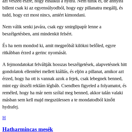
azt veszed észre, hogy elhalkul a hydra. Nem tűnik el, de annyira
billent csak ki az egyensúlyodból, hogy egy pillanatra megállj, és
tudd, hogy ezt most nincs, amiért kimondani.
Nem válik senki javára, csak egy smirglipapír lenne a
beszélgetésben, ami mindenkit felsért.
És ha nem mondod ki, amit megpróbál kilökni belőled, egyre
ritkábban érzed a gerinc nyomását.
A fejmondatokat felváltják hosszas beszélgetések, alapvetésnek hitt
gondolatok ellentétei mellett kiállás, és eljön a pillanat, amikor azt
érzed, hogy ha ott is vannak azok a fejek, csak lebegnek benned,
mint egy útszéli reklám légbáb. Csendben figyeled a folyamatot, és
reméled, hogy ha már nem szólal meg benned, akkor talán valaki
másban sem kell majd megszülessen a te mondatodból kinőtt
hydrafej.
H
Hatharmincas mesék